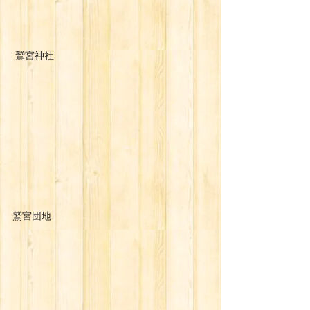
 鷲宮神社
鷲宮団地