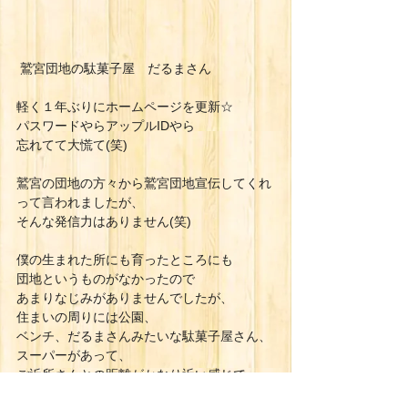
 鷲宮団地の駄菓子屋　だるまさん
軽く１年ぶりにホームページを更新☆
パスワードやらアップルIDやら
忘れてて大慌て(笑)
鷲宮の団地の方々から鷲宮団地宣伝してくれ
って言われましたが、
そんな発信力はありません(笑)
僕の生まれた所にも育ったところにも
団地というものがなかったので
あまりなじみがありませんでしたが、
住まいの周りには公園、
ベンチ、だるまさんみたいな駄菓子屋さん、
スーパーがあって、
ご近所さんとの距離がかなり近い感じで
凄い素敵でした☆