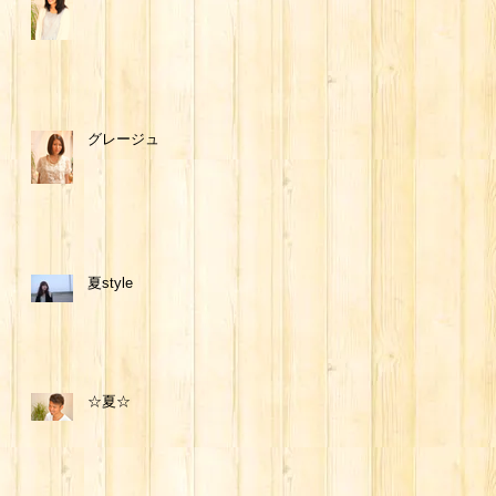
グレージュ
夏style
☆夏☆