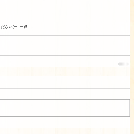
 
い(ー_ー)!!