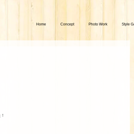
Home
Concept
Photo Work
Style G
！ 