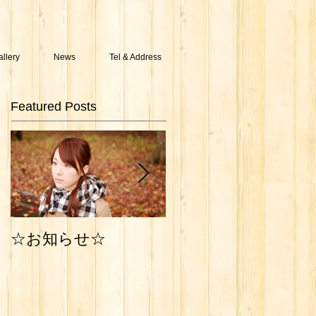
allery
News
Tel & Address
Featured Posts
Photo Work
☆お知らせ☆