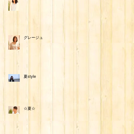
グレージュ
夏style
☆夏☆