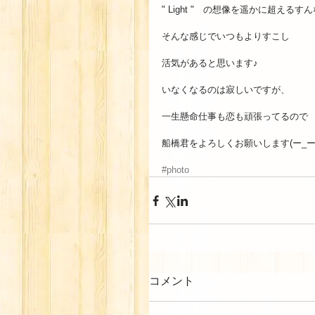
" Light "　の想像を遥かに超えるすん
そんな感じでいつもよりすこし 
活気があると思います♪ 
いなくなるのは寂しいですが、 
一生懸命仕事も恋も頑張ってるので 
船橋君をよろしくお願いします(ー_ー)!
#photo
コメント