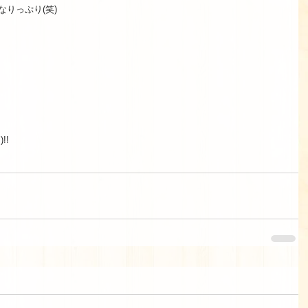
なりっぷり(笑) 
!  