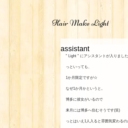
Hair Make Light
assistant
" Light " にアシスタントが入りま
っといっても、 
1か月限定ですが☆ 
なぜ1か月かというと。 
博多に彼女がいるので 
来月には博多へ住むそうです(笑) 
っとはいえ1人入ると雰囲気変わるの