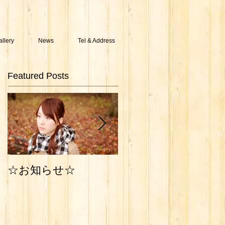
allery
News
Tel & Address
Featured Posts
Photo Work
☆お知らせ☆