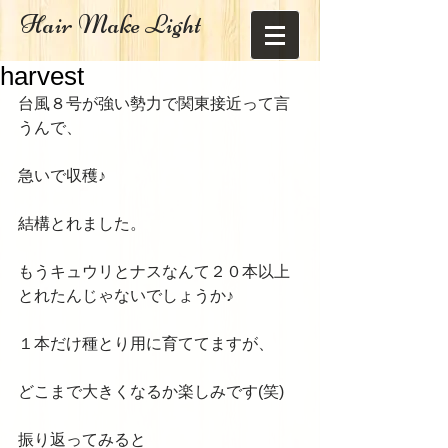
Hair Make Light
harvest
台風８号が強い勢力で関東接近って言
うんで、 
急いで収穫♪ 
結構とれました。 
もうキュウリとナスなんて２０本以上
とれたんじゃないでしょうか♪ 
１本だけ種とり用に育ててますが、 
どこまで大きくなるか楽しみです(笑) 
振り返ってみると 