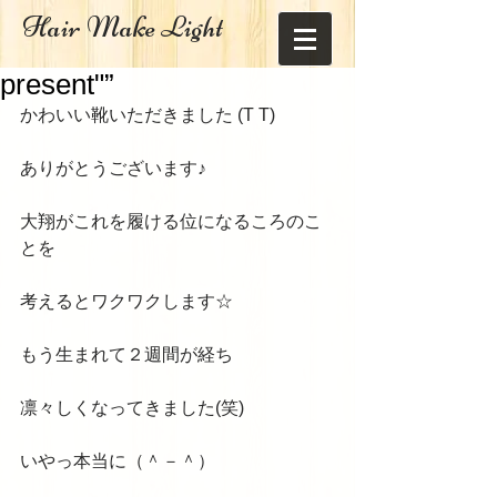
Hair Make Light
present"”
かわいい靴いただきました (T T) 
ありがとうございます♪ 
大翔がこれを履ける位になるころのこ
とを 
考えるとワクワクします☆ 
もう生まれて２週間が経ち 
凛々しくなってきました(笑) 
いやっ本当に（＾－＾） 