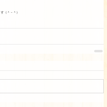
す（＾－＾） 