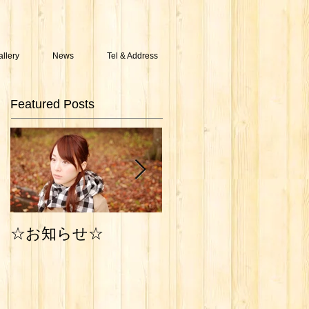
allery
News
Tel & Address
Featured Posts
Photo Work
☆お知らせ☆