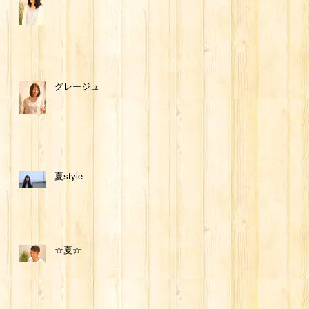
グレージュ
夏style
☆夏☆