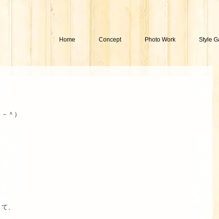
Home
Concept
Photo Work
Style G
－＾） 
て、 