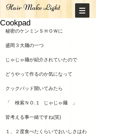
Hair Make Light
Cookpad
秘密のケンミンＳＨＯＷに 
盛岡３大麺の一つ 
じゃじゃ麺が紹介されていたので 
どうやって作るのか気になって 
クックパッド開いてみたら 
「　検索ＮＯ.１   じゃじゃ麺　」 
皆考える事一緒ですね(笑) 
１、２度食べたくらいでおいしさはわ